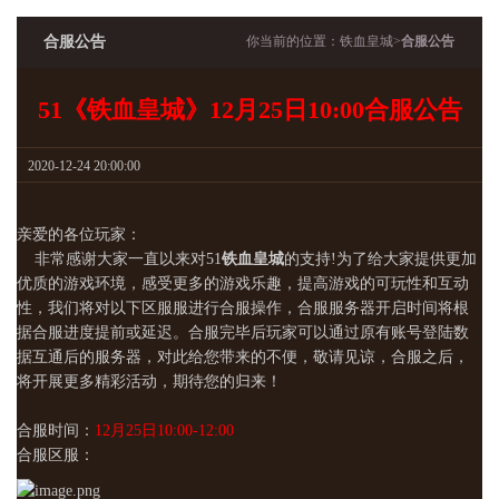
合服公告
你当前的位置：
铁血皇城
>
合服公告
51《铁血皇城》12月25日10:00合服公告
2020-12-24 20:00:00
亲爱的各位玩家：
非常感谢大家一直以来对51
铁血皇城
的支持!为了给大家提供更加
优质的游戏环境，感受更多的游戏乐趣，提高游戏的可玩性和互动
性，我们将对以下区服服进行合服操作，合服服务器开启时间将根
据合服进度提前或延迟。合服完毕后玩家可以通过原有账号登陆数
据互通后的服务器，对此给您带来的不便，敬请见谅，合服之后，
将开展更多精彩活动，期待您的归来！
合服时间：
12月25日10:00-12:00
合服区服：